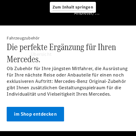
Zum Inhalt springen
Anbieter/Datenschutz
Fahrzeugzubehör
Anbieter/Datenschutz
Die perfekte Ergänzung für Ihren
Übersicht
Mercedes.
Ob Zubehör für Ihre jüngsten Mitfahrer, die Ausrüstung
für Ihre nächste Reise oder Anbauteile für einen noch
exklusiveren Auftritt: Mercedes-Benz Original-Zubehör
gibt Ihnen zusätzlichen Gestaltungsspielraum für die
Individualität und Vielseitigkeit Ihres Mercedes.
Startseite
Ansprechpartner
im Shop entdecken
finden
Beratung
vereinbaren
Servicetermin