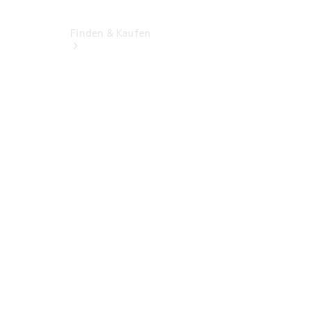
Finden & Kaufen
Übersicht
Gebrauchtwagen
Elektrofahrzeuge
Finanzdienste
Mercedes-
Benz My
Choice