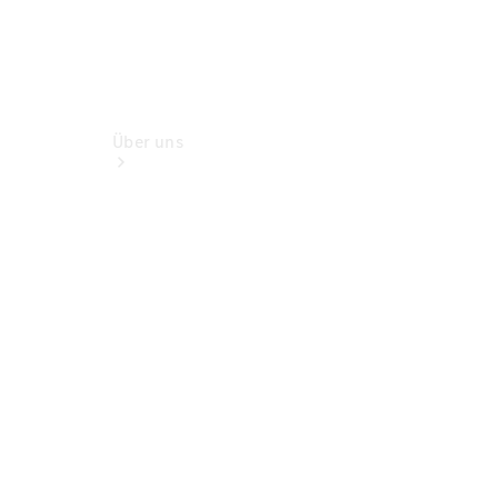
Über uns
Übersicht
Kontakt
Ansprechpartner
Karriere